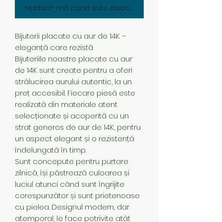
Notifică-mă când este disponibil
Bijuterii placate cu aur de 14K –
eleganță care rezistă
Bijuteriile noastre placate cu aur
de 14K sunt create pentru a oferi
strălucirea aurului autentic, la un
preț accesibil. Fiecare piesă este
realizată din materiale atent
selecționate și acoperită cu un
strat generos de aur de 14K, pentru
un aspect elegant și o rezistență
îndelungată în timp.
Sunt concepute pentru purtare
zilnică, își păstrează culoarea și
luciul atunci când sunt îngrijite
corespunzător și sunt prietenoase
cu pielea. Designul modern, dar
atemporal, le face potrivite atât