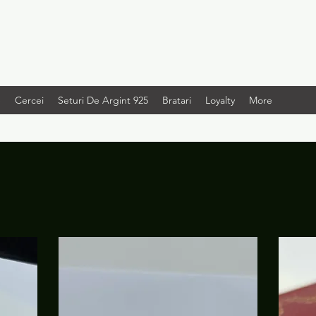
e
Cercei
Seturi De Argint 925
Bratari
Loyalty
More