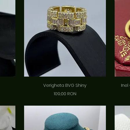
Afișare rapidă
Verigheta BVG Shiny
Inel
Preț
109,00 RON