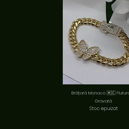
Afișare rapidă
Brățară Monaco 🇲🇨 Flutur
Gravată
Stoc epuizat