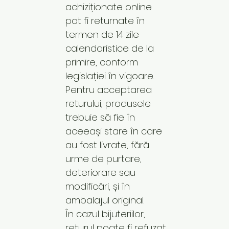
achiziționate online
pot fi returnate în
termen de 14 zile
calendaristice de la
primire, conform
legislației în vigoare.
Pentru acceptarea
returului, produsele
trebuie să fie în
aceeași stare în care
au fost livrate, fără
urme de purtare,
deteriorare sau
modificări, și în
ambalajul original.
În cazul bijuteriilor,
returul poate fi refuzat