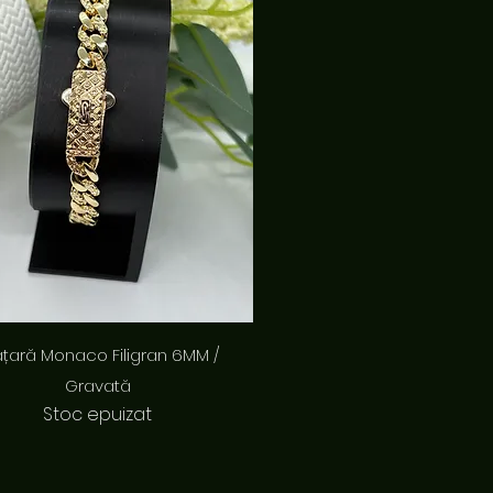
Afișare rapidă
ățară Monaco Filigran 6MM /
Gravată
Stoc epuizat