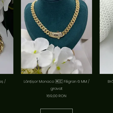
Afișare rapidă
aș /
Lănțișor Monaco 🇲🇨 Filigran 6 MM /
Br
gravat
Preț
169,00 RON