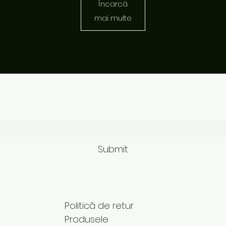
Încarcă
mai multe
Subscribe Form
Submit
Politică de retur
Produsele