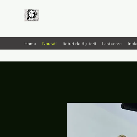
LIVRARE RAPIDA LA
TINE ACASĂ
Home
Noutati
Seturi de Bijuterii
Lantisoare
Inel