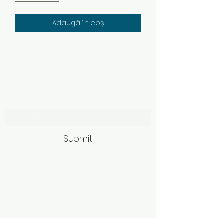
Adaugă în coș
Subscribe Form
Submit
Politică de retur
Produsele achiziționate online pot fi
returnate în termen de 14 zile