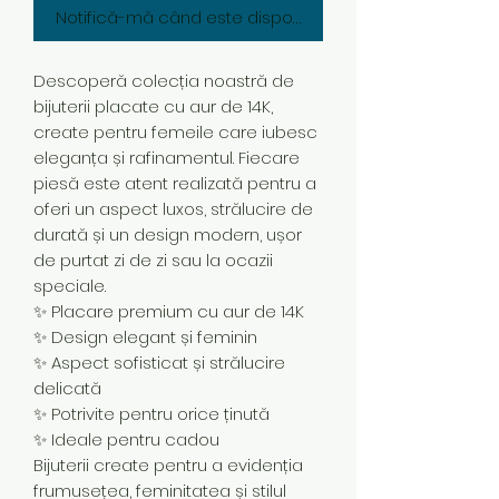
Notifică-mă când este disponibil
Descoperă colecția noastră de
bijuterii placate cu aur de 14K,
create pentru femeile care iubesc
eleganța și rafinamentul. Fiecare
piesă este atent realizată pentru a
oferi un aspect luxos, strălucire de
durată și un design modern, ușor
de purtat zi de zi sau la ocazii
speciale.
✨ Placare premium cu aur de 14K
✨ Design elegant și feminin
✨ Aspect sofisticat și strălucire
delicată
✨ Potrivite pentru orice ținută
✨ Ideale pentru cadou
Bijuterii create pentru a evidenția
frumusețea, feminitatea și stilul