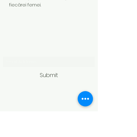
fiecărei femei.
Subscribe Form
Submit
Politică de retur
Produsele achiziționate online pot fi
returnate în termen de 14 zile
calendaristice de la primire,