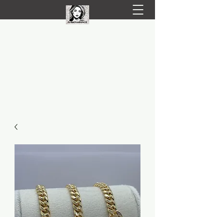
LIVRARE RAPIDA LA TINE ACASĂ