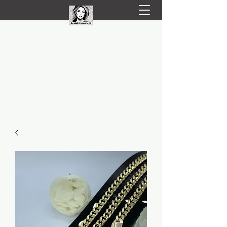
LIVRARE RAPIDA LA TINE ACASĂ