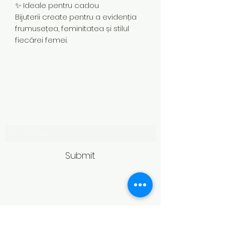
✨ Ideale pentru cadou
Bijuterii create pentru a evidenția
frumusețea, feminitatea și stilul
fiecărei femei.
Subscribe Form
Submit
Politică de retur
Produsele achiziționate online pot fi