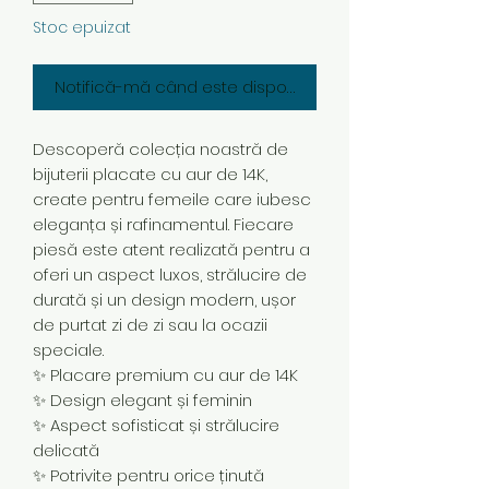
Stoc epuizat
Notifică-mă când este disponibil
Descoperă colecția noastră de
bijuterii placate cu aur de 14K,
create pentru femeile care iubesc
eleganța și rafinamentul. Fiecare
piesă este atent realizată pentru a
oferi un aspect luxos, strălucire de
durată și un design modern, ușor
de purtat zi de zi sau la ocazii
speciale.
✨ Placare premium cu aur de 14K
✨ Design elegant și feminin
✨ Aspect sofisticat și strălucire
delicată
✨ Potrivite pentru orice ținută