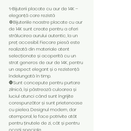
✨Bijuterii placate cu aur de 14K –
eleganță care rezistă
💢Bijuteriile noastre placate cu aur
de 14K sunt create pentru a oferi
strălucirea aurului autentic, la un
preț accesibil. Fiecare piesă este
realizată din materiale atent
selecționate și acoperită cu un
strat generos de aur de 14K, pentru
un aspect elegant și o rezistență
îndelungată în timp.
🛑Sunt concepute pentru purtare
zilnică, își păstrează culoarea și
luciul atunci când sunt îngrijite
corespunzător și sunt prietenoase
cu pielea. Designul modern, dar
atemporal, le face potrivite atât
pentru ținutele de zi, cât și pentru
ocazii speciale.