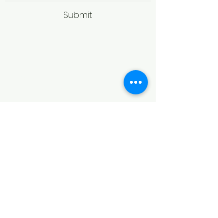
Submit
Politică de retur
Produsele achiziționate online pot fi
returnate în termen de 14 zile
calendaristice de la primire,
conform legislației în vigoare.
Pentru acceptarea returului,
produsele trebuie să fie în aceeași
stare în care au fost livrate, fără
urme de purtare, deteriorare sau
modificări, și în ambalajul original.
În cazul bijuteriilor, returul poate fi
refuzat dacă produsul prezintă
semne de utilizare sau nu mai