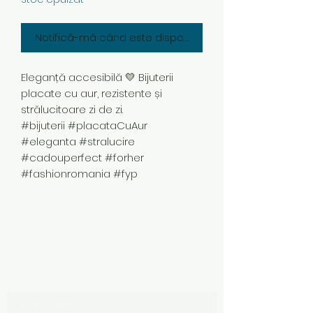
Notifică-mă când este disponibil
Eleganță accesibilă 💛 Bijuterii
placate cu aur, rezistente și
strălucitoare zi de zi.
#bijuterii #placataCuAur
#eleganta #stralucire
#cadouperfect #forher
#fashionromania #fyp
Subscribe Form