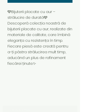
🩵Bijuterii placate cu aur –
strălucire de durată🩵
Descoperă colecția noastră de
bijuterii placate cu aur, realizate din
materiale de calitate, care îmbină
eleganța cu rezistența în timp.
Fiecare piesă este creată pentru
a-ți păstra strălucirea mult timp,
aducând un plus de rafinament
fiecărei ținute.✨
Subscribe Form