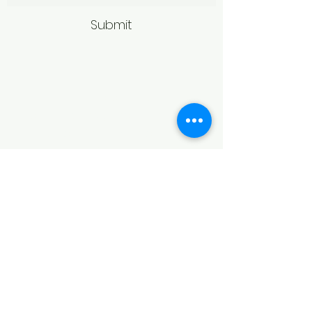
Submit
Politică de retur
Produsele achiziționate online pot fi
returnate în termen de 14 zile
calendaristice de la primire,
conform legislației în vigoare.
Pentru acceptarea returului,
produsele trebuie să fie în aceeași
stare în care au fost livrate, fără
urme de purtare, deteriorare sau
modificări, și în ambalajul original.
În cazul bijuteriilor, returul poate fi
refuzat dacă produsul prezintă