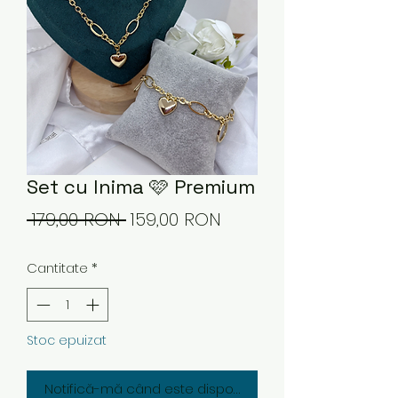
Set cu Inima 🩷 Premium
Preț
Preț
 179,00 RON 
159,00 RON
normal
redus
Cantitate
*
Stoc epuizat
Notifică-mă când este disponibil