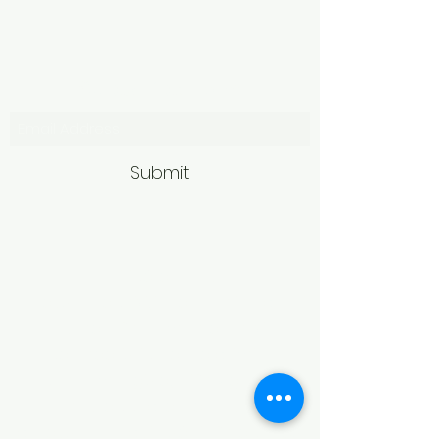
Subscribe Form
Submit
Politică de retur
Produsele achiziționate online pot fi
returnate în termen de 14 zile
calendaristice de la primire,
conform legislației în vigoare.
Pentru acceptarea returului,
produsele trebuie să fie în aceeași