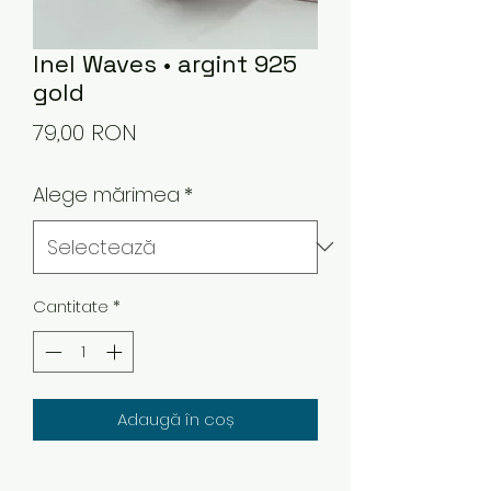
Inel Waves • argint 925
gold
Preț
79,00 RON
Alege mărimea
*
Cantitate
*
Adaugă în coș