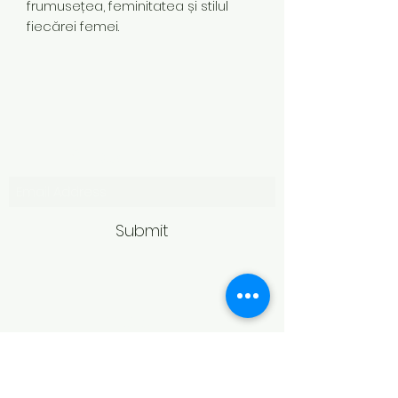
frumusețea, feminitatea și stilul
fiecărei femei.
Subscribe Form
Submit
Politică de retur
Produsele achiziționate online pot fi
returnate în termen de 14 zile
calendaristice de la primire,