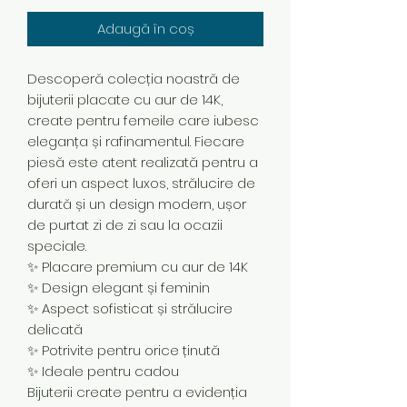
Adaugă în coș
Descoperă colecția noastră de
bijuterii placate cu aur de 14K,
create pentru femeile care iubesc
eleganța și rafinamentul. Fiecare
piesă este atent realizată pentru a
oferi un aspect luxos, strălucire de
durată și un design modern, ușor
de purtat zi de zi sau la ocazii
speciale.
✨ Placare premium cu aur de 14K
✨ Design elegant și feminin
✨ Aspect sofisticat și strălucire
delicată
✨ Potrivite pentru orice ținută
✨ Ideale pentru cadou
Bijuterii create pentru a evidenția