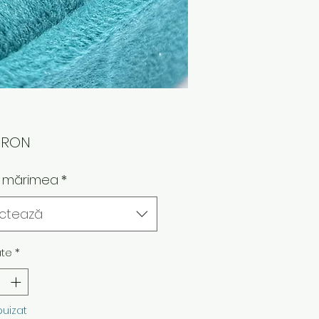
Preț
0 RON
 mărimea
*
ectează
ate
*
puizat