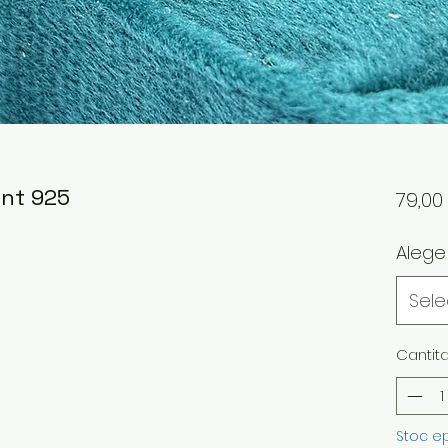
int 925
79,0
Alege
Sel
Cantit
Stoc e