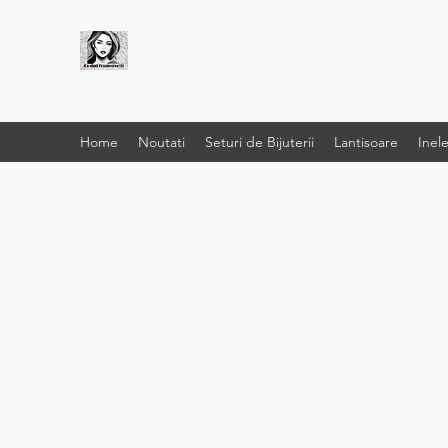
LIVRARE RAPIDA LA
TINE ACASĂ
Home
Noutati
Seturi de Bijuterii
Lantisoare
Inel