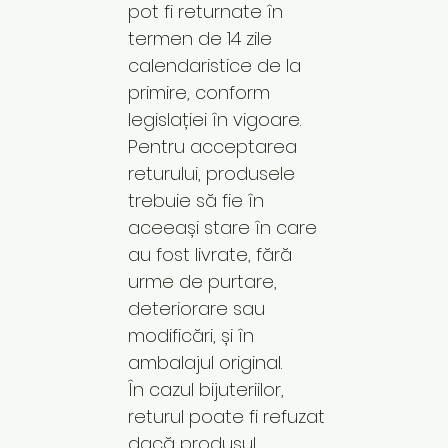
pot fi returnate în
termen de 14 zile
calendaristice de la
primire, conform
legislației în vigoare.
Pentru acceptarea
returului, produsele
trebuie să fie în
aceeași stare în care
au fost livrate, fără
urme de purtare,
deteriorare sau
modificări, și în
ambalajul original.
În cazul bijuteriilor,
returul poate fi refuzat
dacă produsul