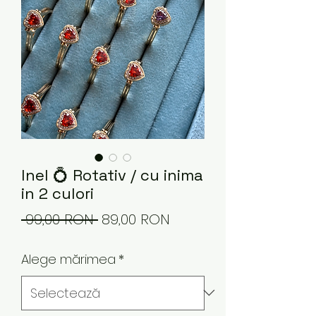
Inel 💍 Rotativ / cu inima
in 2 culori
Preț
Preț
 99,00 RON 
89,00 RON
normal
redus
Alege mărimea
*