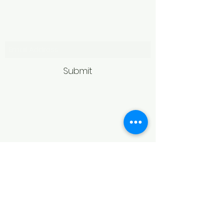
Subscribe Form
Submit
Politică de retur
Produsele achiziționate online pot fi
returnate în termen de 14 zile
calendaristice de la primire,
conform legislației în vigoare.
Pentru acceptarea returului,
produsele trebuie să fie în aceeași
stare în care au fost livrate, fără