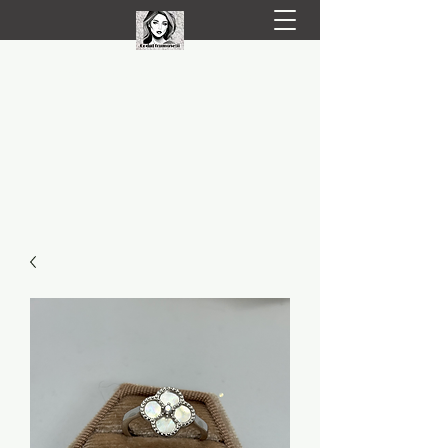
LIVRARE RAPIDA LA TINE ACASĂ