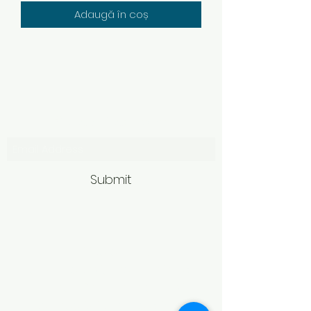
Adaugă în coș
Subscribe Form
Submit
Politică de retur
Produsele achiziționate online pot fi
returnate în termen de 14 zile
calendaristice de la primire,