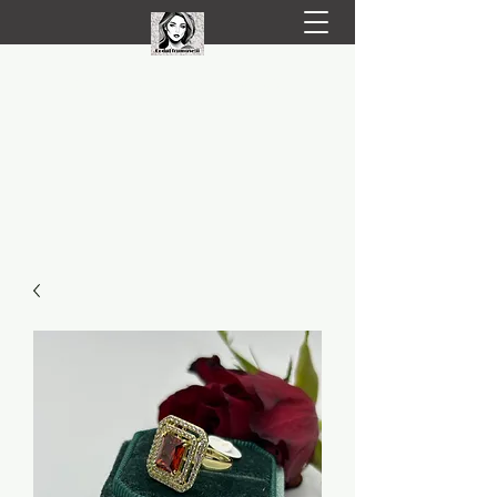
LIVRARE RAPIDA LA TINE ACASĂ