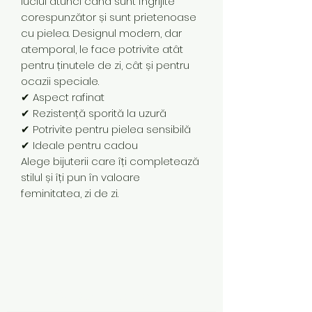
luciul atunci când sunt îngrijite
corespunzător și sunt prietenoase
cu pielea. Designul modern, dar
atemporal, le face potrivite atât
pentru ținutele de zi, cât și pentru
ocazii speciale.
✔ Aspect rafinat
✔ Rezistență sporită la uzură
✔ Potrivite pentru pielea sensibilă
✔ Ideale pentru cadou
Alege bijuterii care îți completează
stilul și îți pun în valoare
feminitatea, zi de zi.
Subscribe Form