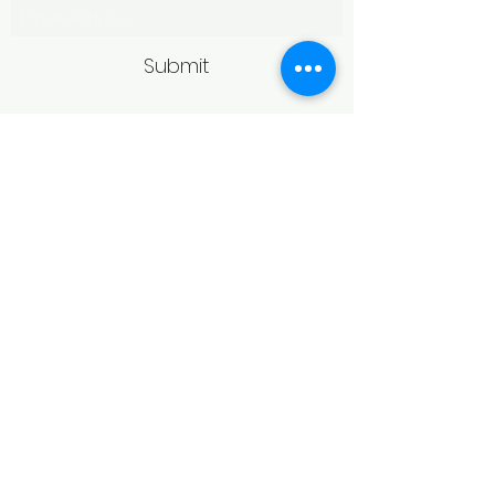
Submit
Politică de retur
Produsele achiziționate online pot fi
returnate în termen de 14 zile
calendaristice de la primire,
conform legislației în vigoare.
Pentru acceptarea returului,
produsele trebuie să fie în aceeași
stare în care au fost livrate, fără
urme de purtare, deteriorare sau
modificări, și în ambalajul original.
În cazul bijuteriilor, returul poate fi