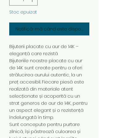
Stoc epuizat
Notifică-mă când este disponibil
Bijuterii placate cu aur de 14K –
eleganță care rezistă
Bijuteriile noastre placate cu aur
de 14K sunt create pentru a oferi
strălucirea aurului autentic, la un
preț accesibil. Fiecare piesă este
realizată din materiale atent
selecționate și acoperită cu un
strat generos de aur de 14K, pentru
un aspect elegant și o rezistență
îndelungată în timp.
Sunt concepute pentru purtare
zilnică, își păstrează culoarea și