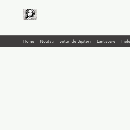
LIVRARE RAPIDA LA
TINE ACASĂ
Home
Noutati
Seturi de Bijuterii
Lantisoare
Inel