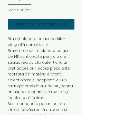
Stoc epuizat
Notifică-mă când este disponibil
Bijuterii placate cu aur de 14K –
eleganță care rezistă
Bijuteriile noastre placate cu aur
de 14K sunt create pentru a oferi
strălucirea aurului autentic, la un
preț accesibil. Fiecare piesă este
realizată din materiale atent
selecționate și acoperită cu un
strat generos de aur de 14K, pentru
un aspect elegant și o rezistență
îndelungată în timp.
Sunt concepute pentru purtare
zilnică, își păstrează culoarea și