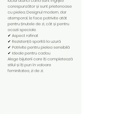
luciul atunci când sunt îngrijite
corespunzător și sunt prietenoase
cu pielea. Designul modern, dar
atemporal, le face potrivite atât
pentru ținutele de zi, cât și pentru
ocazii speciale.
✔ Aspect rafinat
✔ Rezistență sporită la uzură
✔ Potrivite pentru pielea sensibilă
✔ Ideale pentru cadou
Alege bijuterii care îți completează
stilul și îți pun în valoare
feminitatea, zi de zi.
Subscribe Form