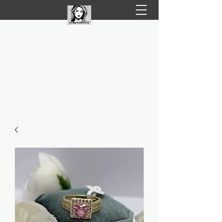
LIVRARE RAPIDA LA TINE ACASĂ