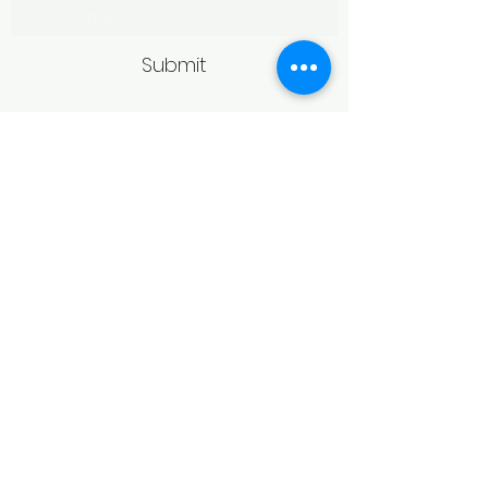
Submit
Politică de retur
Produsele achiziționate online pot fi
returnate în termen de 14 zile
calendaristice de la primire,
conform legislației în vigoare.
Pentru acceptarea returului,
produsele trebuie să fie în aceeași
stare în care au fost livrate, fără
urme de purtare, deteriorare sau
modificări, și în ambalajul original.
În cazul bijuteriilor, returul poate fi