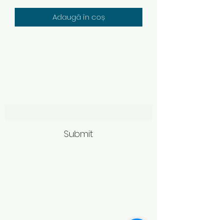
Adaugă în coș
Subscribe Form
Submit
Politică de retur
Produsele achiziționate online pot fi
returnate în termen de 14 zile