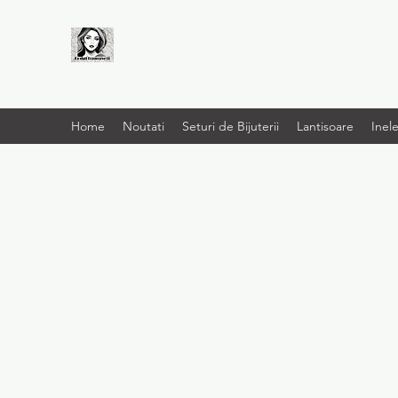
LIVRARE RAPIDA LA
TINE ACASĂ
Home
Noutati
Seturi de Bijuterii
Lantisoare
Inel