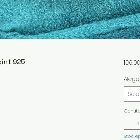
gint 925
109,0
Alege
Sel
Cantit
Stoc e