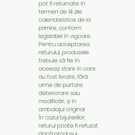
pot fi returnate în
termen de 14 zile
calendaristice de la
primire, conform
legislației în vigoare.
Pentru acceptarea
returului, produsele
trebuie să fie în
aceeași stare în care
au fost livrate, fără
urme de purtare,
deteriorare sau
modificări, și în
ambalajul original.
În cazul bijuteriilor,
returul poate fi refuzat
dacă produsul