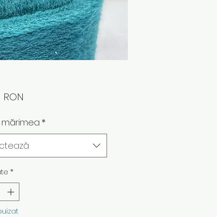
Preț
0 RON
 mărimea
*
ectează
ate
*
puizat