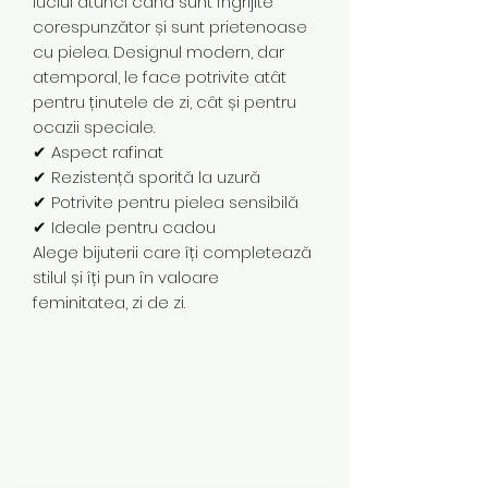
luciul atunci când sunt îngrijite
corespunzător și sunt prietenoase
cu pielea. Designul modern, dar
atemporal, le face potrivite atât
pentru ținutele de zi, cât și pentru
ocazii speciale.
✔ Aspect rafinat
✔ Rezistență sporită la uzură
✔ Potrivite pentru pielea sensibilă
✔ Ideale pentru cadou
Alege bijuterii care îți completează
stilul și îți pun în valoare
feminitatea, zi de zi.
Subscribe Form