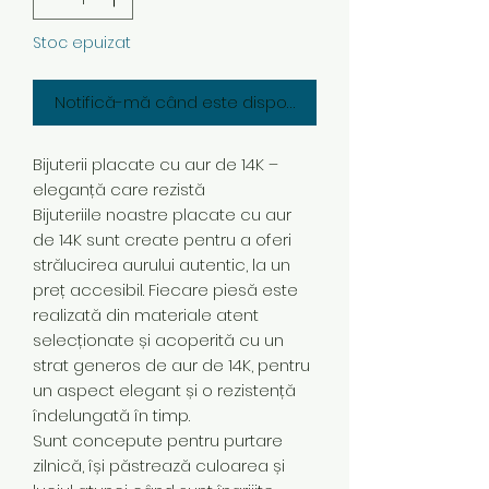
Stoc epuizat
Notifică-mă când este disponibil
Bijuterii placate cu aur de 14K –
eleganță care rezistă
Bijuteriile noastre placate cu aur
de 14K sunt create pentru a oferi
strălucirea aurului autentic, la un
preț accesibil. Fiecare piesă este
realizată din materiale atent
selecționate și acoperită cu un
strat generos de aur de 14K, pentru
un aspect elegant și o rezistență
îndelungată în timp.
Sunt concepute pentru purtare
zilnică, își păstrează culoarea și