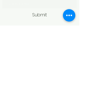
Submit
Politică de retur
Produsele achiziționate online pot fi
returnate în termen de 14 zile
calendaristice de la primire,
conform legislației în vigoare.
Pentru acceptarea returului,
produsele trebuie să fie în aceeași
stare în care au fost livrate, fără
urme de purtare, deteriorare sau
modificări, și în ambalajul original.
În cazul bijuteriilor, returul poate fi