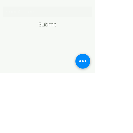
Submit
Politică de retur
Produsele achiziționate online pot fi
returnate în termen de 14 zile
calendaristice de la primire,
conform legislației în vigoare.
Pentru acceptarea returului,
produsele trebuie să fie în aceeași
stare în care au fost livrate, fără
urme de purtare, deteriorare sau
modificări, și în ambalajul original.
În cazul bijuteriilor, returul poate fi