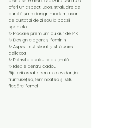
piesă este atent realizată pentru a
oferi un aspect luxos, strălucire de
durată și un design modern, ușor
de purtat zi de zi sau la ocazii
speciale.
✨ Placare premium cu aur de 14K
✨ Design elegant și feminin
✨ Aspect sofisticat și strălucire
delicată
✨ Potrivite pentru orice ținută
✨ Ideale pentru cadou
Bijuterii create pentru a evidenția
frumusețea, feminitatea și stilul
fiecărei femei.
Subscribe Form