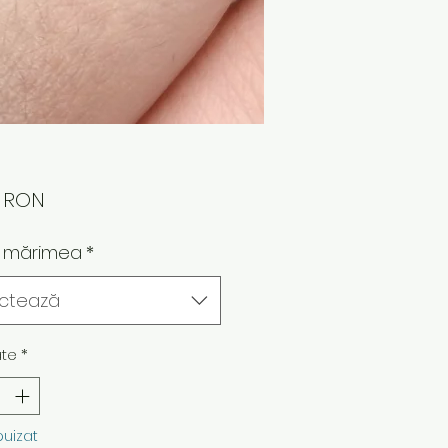
Preț
0 RON
 mărimea
*
ectează
ate
*
puizat