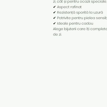
zi, cât și pentru ocazii speciale.
✔ Aspect rafinat
✔ Rezistență sporită la uzură
✔ Potrivite pentru pielea sensib
✔ Ideale pentru cadou
Alege bijuterii care îți completea
de zi.