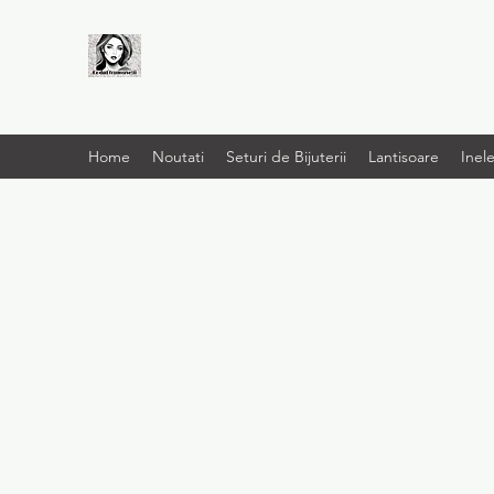
LIVRARE RAPIDA LA
TINE ACASĂ
Home
Noutati
Seturi de Bijuterii
Lantisoare
Inel