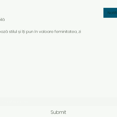
Noti
ilă
ză stilul și îți pun în valoare feminitatea, zi
Subscribe Form
Submit