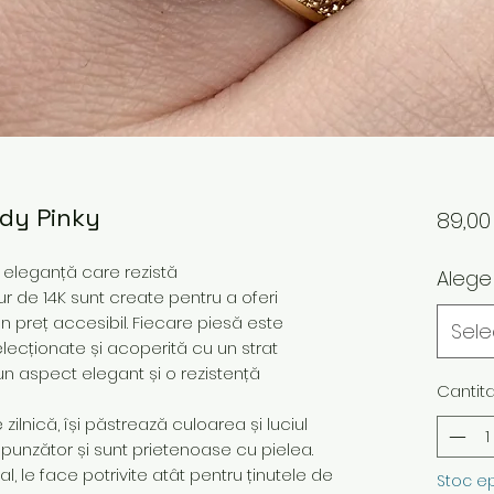
ddy Pinky
89,0
– eleganță care rezistă
Alege
ur de 14K sunt create pentru a oferi
 un preț accesibil. Fiecare piesă este
Sel
elecționate și acoperită cu un strat
un aspect elegant și o rezistență
Cantit
ilnică, își păstrează culoarea și luciul
spunzător și sunt prietenoase cu pielea.
 le face potrivite atât pentru ținutele de
Stoc e