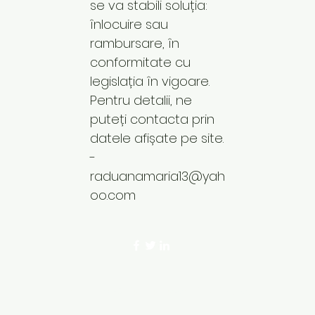
se va stabili soluția:
înlocuire sau
rambursare, în
conformitate cu
legislația în vigoare.
Pentru detalii, ne
puteți contacta prin
datele afișate pe site.
-
raduanamaria13@yah
oo.com
©2023 by Codul Frumusetii. Proudly crea