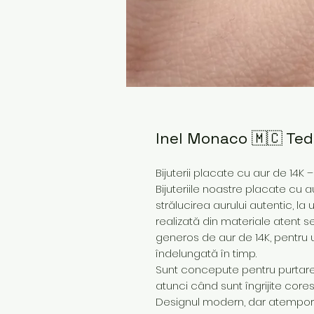
Inel Monaco 🇲🇨 Te
Bijuterii placate cu aur de 14K 
Bijuteriile noastre placate cu a
strălucirea aurului autentic, la
realizată din materiale atent s
generos de aur de 14K, pentru 
îndelungată în timp.
Sunt concepute pentru purtare z
atunci când sunt îngrijite core
Designul modern, dar atemporal,