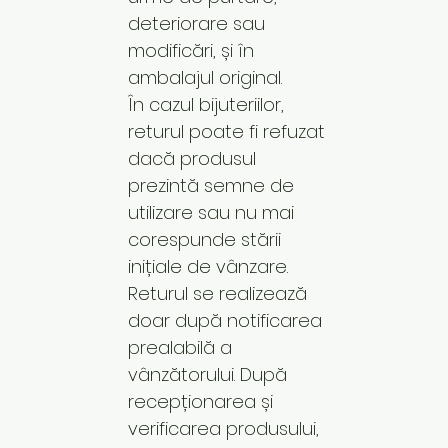
deteriorare sau
modificări, și în
ambalajul original.
În cazul bijuteriilor,
returul poate fi refuzat
dacă produsul
prezintă semne de
utilizare sau nu mai
corespunde stării
inițiale de vânzare.
Returul se realizează
doar după notificarea
prealabilă a
vânzătorului. După
recepționarea și
verificarea produsului,