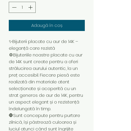
Adaugă în coș
✨Bijuterii placate cu aur de 14K –
eleganță care rezistă
💢Bijuteriile noastre placate cu aur
de 14K sunt create pentru a oferi
strălucirea aurului autentic, la un
preț accesibil. Fiecare piesă este
realizată din materiale atent
selecționate și acoperită cu un
strat generos de aur de 14K, pentru
un aspect elegant și o rezistență
îndelungată în timp.
🛑Sunt concepute pentru purtare
zilnică, își păstrează culoarea și
luciul atunci când sunt îngrijite