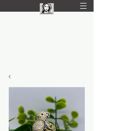
LIVRARE RAPIDA LA TINE ACASĂ