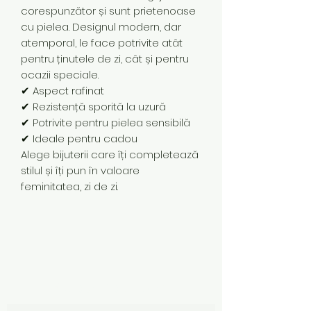
corespunzător și sunt prietenoase
cu pielea. Designul modern, dar
atemporal, le face potrivite atât
pentru ținutele de zi, cât și pentru
ocazii speciale.
✔ Aspect rafinat
✔ Rezistență sporită la uzură
✔ Potrivite pentru pielea sensibilă
✔ Ideale pentru cadou
Alege bijuterii care îți completează
stilul și îți pun în valoare
feminitatea, zi de zi.
Subscribe Form