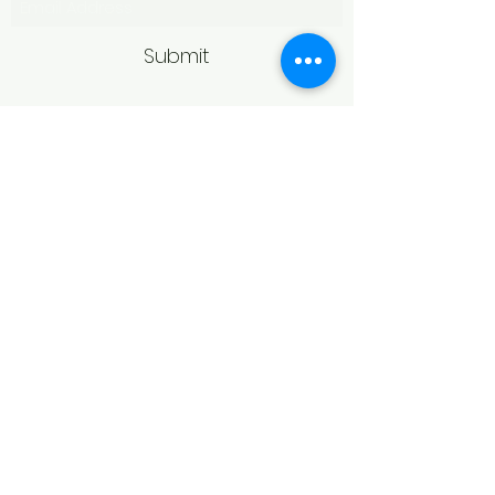
Submit
Politică de retur
Produsele achiziționate online pot fi
returnate în termen de 14 zile
calendaristice de la primire,
conform legislației în vigoare.
Pentru acceptarea returului,
produsele trebuie să fie în aceeași
stare în care au fost livrate, fără
urme de purtare, deteriorare sau
modificări, și în ambalajul original.
În cazul bijuteriilor, returul poate fi
refuzat dacă produsul prezintă