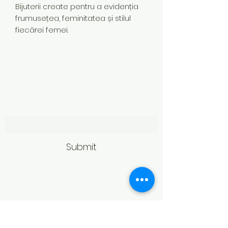
Bijuterii create pentru a evidenția
frumusețea, feminitatea și stilul
fiecărei femei.
Subscribe Form
Submit
Politică de retur
Produsele achiziționate online pot fi
returnate în termen de 14 zile