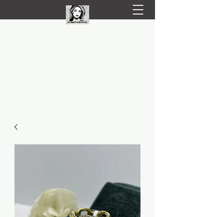
LIVRARE RAPIDA LA TINE ACASĂ