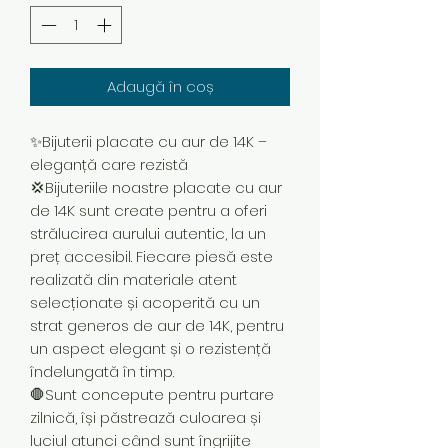
Adaugă în coș
✨Bijuterii placate cu aur de 14K –
eleganță care rezistă
💢Bijuteriile noastre placate cu aur
de 14K sunt create pentru a oferi
strălucirea aurului autentic, la un
preț accesibil. Fiecare piesă este
realizată din materiale atent
selecționate și acoperită cu un
strat generos de aur de 14K, pentru
un aspect elegant și o rezistență
îndelungată în timp.
🛑Sunt concepute pentru purtare
zilnică, își păstrează culoarea și
luciul atunci când sunt îngrijite