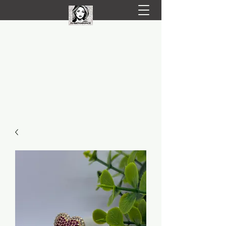
LIVRARE RAPIDA LA TINE ACASĂ