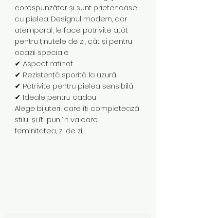
corespunzător și sunt prietenoase
cu pielea. Designul modern, dar
atemporal, le face potrivite atât
pentru ținutele de zi, cât și pentru
ocazii speciale.
✔ Aspect rafinat
✔ Rezistență sporită la uzură
✔ Potrivite pentru pielea sensibilă
✔ Ideale pentru cadou
Alege bijuterii care îți completează
stilul și îți pun în valoare
feminitatea, zi de zi.
Subscribe Form