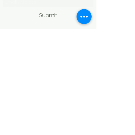
Submit
Politică de retur
Produsele achiziționate online pot fi
returnate în termen de 14 zile
calendaristice de la primire,
conform legislației în vigoare.
Pentru acceptarea returului,
produsele trebuie să fie în aceeași
stare în care au fost livrate, fără
urme de purtare, deteriorare sau
modificări, și în ambalajul original.
În cazul bijuteriilor, returul poate fi
refuzat dacă produsul prezintă