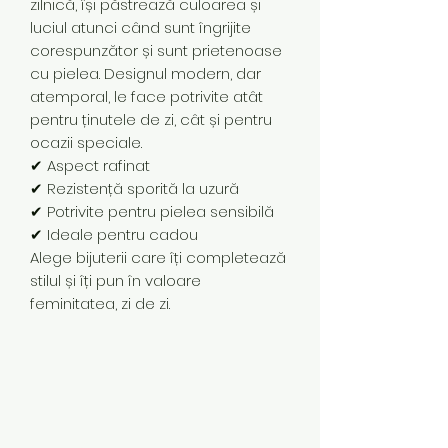
zilnică, își păstrează culoarea și
luciul atunci când sunt îngrijite
corespunzător și sunt prietenoase
cu pielea. Designul modern, dar
atemporal, le face potrivite atât
pentru ținutele de zi, cât și pentru
ocazii speciale.
✔ Aspect rafinat
✔ Rezistență sporită la uzură
✔ Potrivite pentru pielea sensibilă
✔ Ideale pentru cadou
Alege bijuterii care îți completează
stilul și îți pun în valoare
feminitatea, zi de zi.