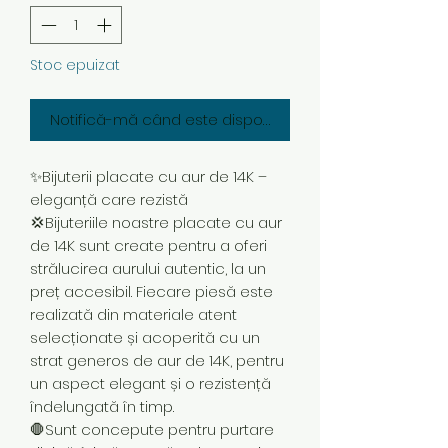
Stoc epuizat
Notifică-mă când este disponibil
✨Bijuterii placate cu aur de 14K –
eleganță care rezistă
💢Bijuteriile noastre placate cu aur
de 14K sunt create pentru a oferi
strălucirea aurului autentic, la un
preț accesibil. Fiecare piesă este
realizată din materiale atent
selecționate și acoperită cu un
strat generos de aur de 14K, pentru
un aspect elegant și o rezistență
îndelungată în timp.
🛑Sunt concepute pentru purtare