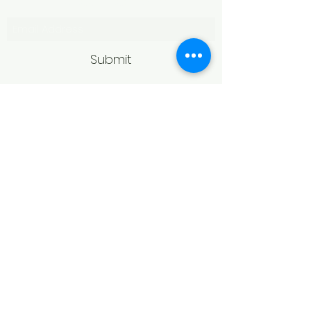
Subscribe Form
Submit
Politică de retur
Produsele achiziționate online pot fi
returnate în termen de 14 zile
calendaristice de la primire,
conform legislației în vigoare.
Pentru acceptarea returului,
produsele trebuie să fie în aceeași
stare în care au fost livrate, fără
urme de purtare, deteriorare sau
modificări, și în ambalajul original.