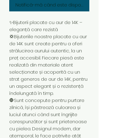
Notifică-mă când este disponibil
✨Bijuterii placate cu aur de 14K –
eleganță care rezistă
💢Bijuteriile noastre placate cu aur
de 14K sunt create pentru a oferi
strălucirea aurului autentic, la un
preț accesibil. Fiecare piesă este
realizată din materiale atent
selecționate și acoperită cu un
strat generos de aur de 14K, pentru
un aspect elegant și o rezistență
îndelungată în timp.
🛑Sunt concepute pentru purtare
zilnică, își păstrează culoarea și
luciul atunci când sunt îngrijite
corespunzător și sunt prietenoase
cu pielea. Designul modern, dar
atemporal, le face potrivite atât