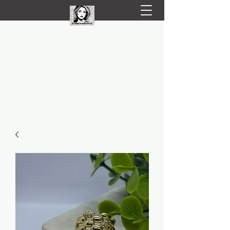
LIVRARE RAPIDA LA TINE ACASĂ