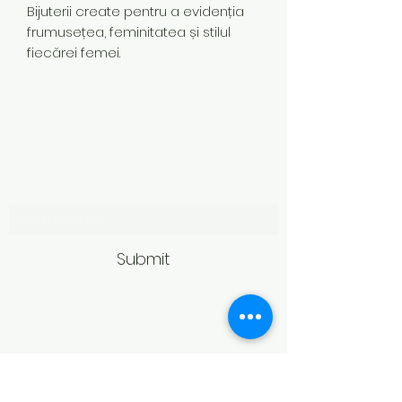
Bijuterii create pentru a evidenția
frumusețea, feminitatea și stilul
fiecărei femei.
Subscribe Form
Submit
Politică de retur
Produsele achiziționate online pot fi
returnate în termen de 14 zile