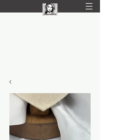
LIVRARE RAPIDA LA TINE ACASĂ