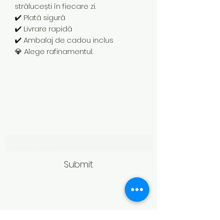
strălucești în fiecare zi.
✔️ Plată sigură
✔️ Livrare rapidă
✔️ Ambalaj de cadou inclus
💎 Alege rafinamentul.
Subscribe Form
Submit
Politică de retur