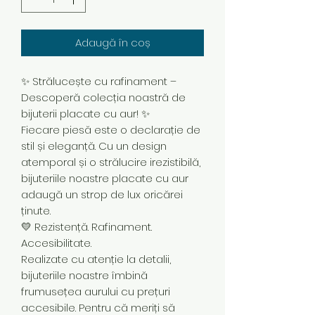
Adaugă în coș
✨ Strălucește cu rafinament –
Descoperă colecția noastră de
bijuterii placate cu aur! ✨
Fiecare piesă este o declarație de
stil și eleganță. Cu un design
atemporal și o strălucire irezistibilă,
bijuteriile noastre placate cu aur
adaugă un strop de lux oricărei
ținute.
💛 Rezistență. Rafinament.
Accesibilitate.
Realizate cu atenție la detalii,
bijuteriile noastre îmbină
frumusețea aurului cu prețuri
accesibile. Pentru că meriți să