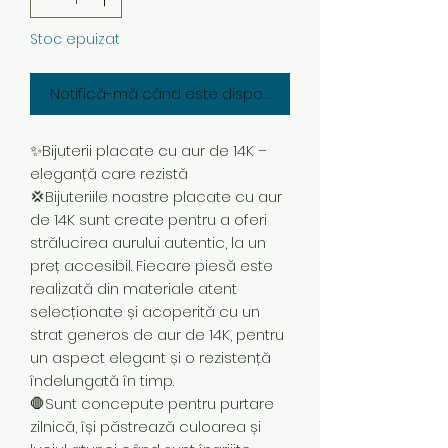
Stoc epuizat
Notifică-mă când este disponibil
✨Bijuterii placate cu aur de 14K –
eleganță care rezistă
💢Bijuteriile noastre placate cu aur
de 14K sunt create pentru a oferi
strălucirea aurului autentic, la un
preț accesibil. Fiecare piesă este
realizată din materiale atent
selecționate și acoperită cu un
strat generos de aur de 14K, pentru
un aspect elegant și o rezistență
îndelungată în timp.
🛑Sunt concepute pentru purtare
zilnică, își păstrează culoarea și