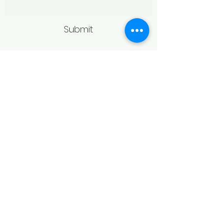
Submit
Politică de retur
Produsele achiziționate online pot fi
returnate în termen de 14 zile
calendaristice de la primire,
conform legislației în vigoare.
Pentru acceptarea returului,
produsele trebuie să fie în aceeași
stare în care au fost livrate, fără
urme de purtare, deteriorare sau
modificări, și în ambalajul original.
În cazul bijuteriilor, returul poate fi