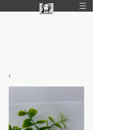
LIVRARE RAPIDA LA TINE ACASĂ