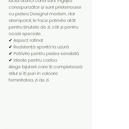
luciul atunci când sunt îngrijite
corespunzător și sunt prietenoase
cu pielea. Designul modern, dar
atemporal, le face potrivite atât
pentru ținutele de zi, cât și pentru
ocazii speciale.
✔ Aspect rafinat
✔ Rezistență sporită la uzură
✔ Potrivite pentru pielea sensibilă
✔ Ideale pentru cadou
Alege bijuterii care îți completează
stilul și îți pun în valoare
feminitatea, zi de zi.
Subscribe Form