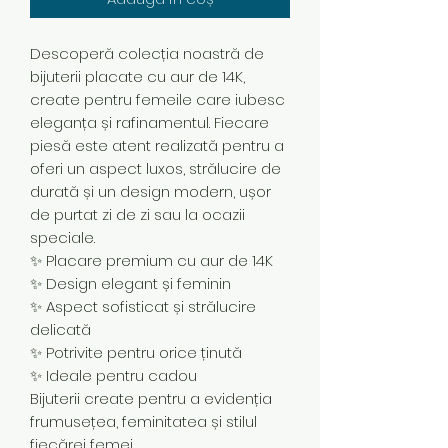
Descoperă colecția noastră de
bijuterii placate cu aur de 14K,
create pentru femeile care iubesc
eleganța și rafinamentul. Fiecare
piesă este atent realizată pentru a
oferi un aspect luxos, strălucire de
durată și un design modern, ușor
de purtat zi de zi sau la ocazii
speciale.
✨ Placare premium cu aur de 14K
✨ Design elegant și feminin
✨ Aspect sofisticat și strălucire
delicată
✨ Potrivite pentru orice ținută
✨ Ideale pentru cadou
Bijuterii create pentru a evidenția
frumusețea, feminitatea și stilul
fiecărei femei.