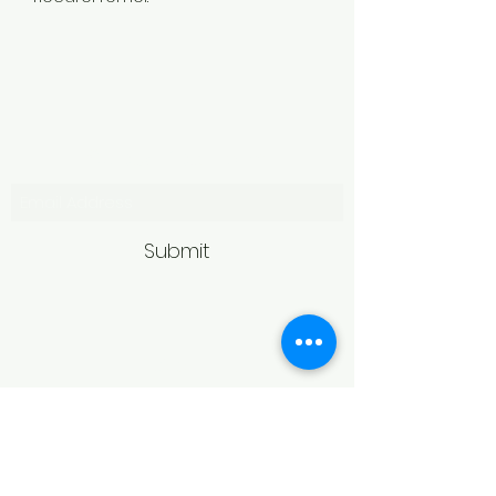
Subscribe Form
Submit
Politică de retur
Produsele achiziționate online pot fi
returnate în termen de 14 zile
calendaristice de la primire,
conform legislației în vigoare.