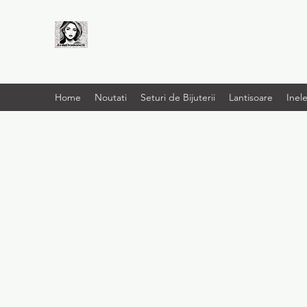
LIVRARE RAPIDA LA
TINE ACASĂ
Home
Noutati
Seturi de Bijuterii
Lantisoare
Inel