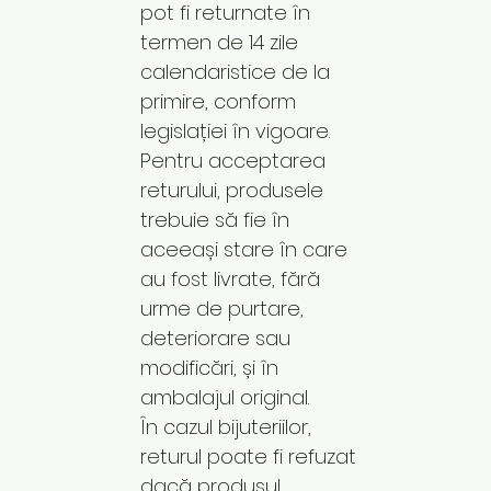
pot fi returnate în
termen de 14 zile
calendaristice de la
primire, conform
legislației în vigoare.
Pentru acceptarea
returului, produsele
trebuie să fie în
aceeași stare în care
au fost livrate, fără
urme de purtare,
deteriorare sau
modificări, și în
ambalajul original.
În cazul bijuteriilor,
returul poate fi refuzat
dacă produsul