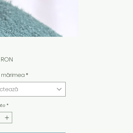
Preț
0 RON
e mărimea
*
ectează
ate
*