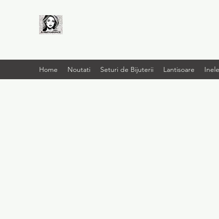
LIVRARE RAPIDA LA
TINE ACASĂ
Home
Noutati
Seturi de Bijuterii
Lantisoare
Inel