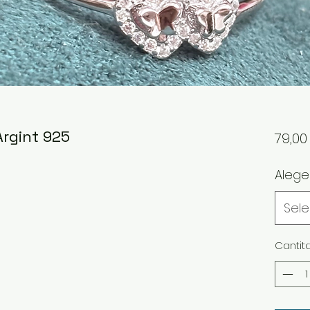
Argint 925
79,0
Aleg
Sel
Cantit