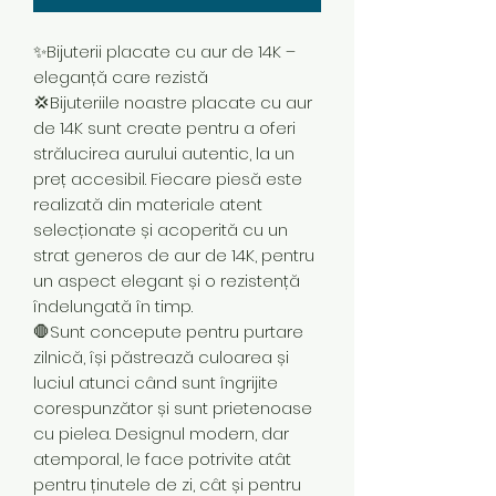
✨Bijuterii placate cu aur de 14K –
eleganță care rezistă
💢Bijuteriile noastre placate cu aur
de 14K sunt create pentru a oferi
strălucirea aurului autentic, la un
preț accesibil. Fiecare piesă este
realizată din materiale atent
selecționate și acoperită cu un
strat generos de aur de 14K, pentru
un aspect elegant și o rezistență
îndelungată în timp.
🛑Sunt concepute pentru purtare
zilnică, își păstrează culoarea și
luciul atunci când sunt îngrijite
corespunzător și sunt prietenoase
cu pielea. Designul modern, dar
atemporal, le face potrivite atât
pentru ținutele de zi, cât și pentru