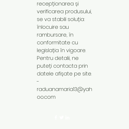
recepționarea și
verificarea produsului,
se va stabili soluția:
înlocuire sau
rambursare, în
conformitate cu
legislația în vigoare.
Pentru detalii, ne
puteți contacta prin
datele afișate pe site.
-
raduanamaria13@yah
oo.com