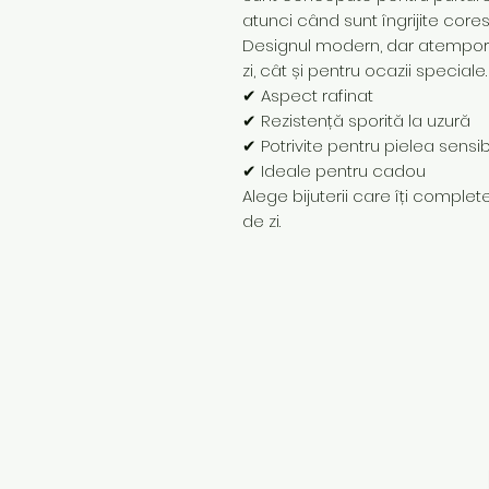
atunci când sunt îngrijite core
Designul modern, dar atemporal,
zi, cât și pentru ocazii speciale.
✔ Aspect rafinat
✔ Rezistență sporită la uzură
✔ Potrivite pentru pielea sensib
✔ Ideale pentru cadou
Alege bijuterii care îți completea
de zi.