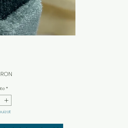
Preț
0 RON
ate
*
puizat