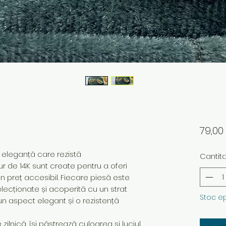
79,0
– eleganță care rezistă
Cantit
ur de 14K sunt create pentru a oferi
 un preț accesibil. Fiecare piesă este
elecționate și acoperită cu un strat
Stoc e
un aspect elegant și o rezistență
ilnică, își păstrează culoarea și luciul