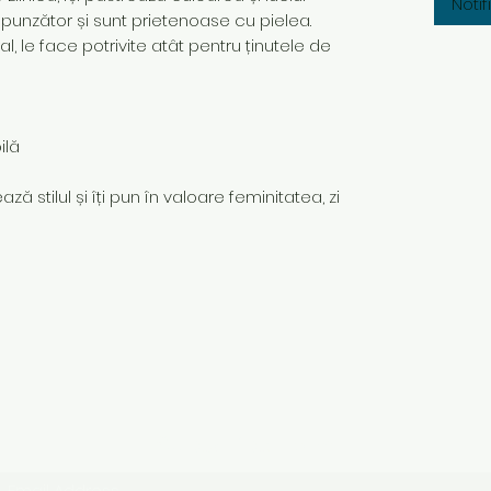
Noti
spunzător și sunt prietenoase cu pielea.
 le face potrivite atât pentru ținutele de
ilă
ză stilul și îți pun în valoare feminitatea, zi
Subscribe Form