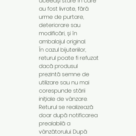
aceeași stare în care
au fost livrate, fără
urme de purtare,
deteriorare sau
modificări, și în
ambalajul original.
În cazul bijuteriilor,
returul poate fi refuzat
dacă produsul
prezintă semne de
utilizare sau nu mai
corespunde stării
inițiale de vânzare.
Returul se realizează
doar după notificarea
prealabilă a
vânzătorului. După