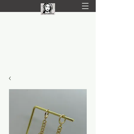
LIVRARE RAPIDA LA TINE ACASĂ