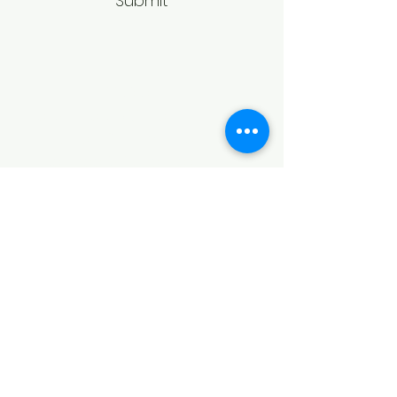
Submit
Politică de retur
Produsele achiziționate online pot fi
returnate în termen de 14 zile
calendaristice de la primire,
conform legislației în vigoare.
Pentru acceptarea returului,
produsele trebuie să fie în aceeași
stare în care au fost livrate, fără
urme de purtare, deteriorare sau
modificări, și în ambalajul original.
În cazul bijuteriilor, returul poate fi
refuzat dacă produsul prezintă
semne de utilizare sau nu mai
corespunde stării inițiale de vânzare.