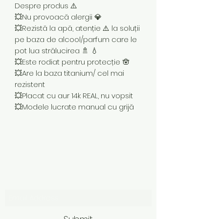
Despre produs ⚠️
💥Nu provoacă alergii 💎
💥Rezistă la apă, atenție ⚠️ la soluții
pe baza de alcool/parfum care le
pot lua strălucirea 🚿 💧
💥Este rodiat pentru protecție 🪬
💥Are la baza titanium/ cel mai
rezistent
💥Placat cu aur 14k REAL, nu vopsit
💥Modele lucrate manual cu grijă
Subscribe Form