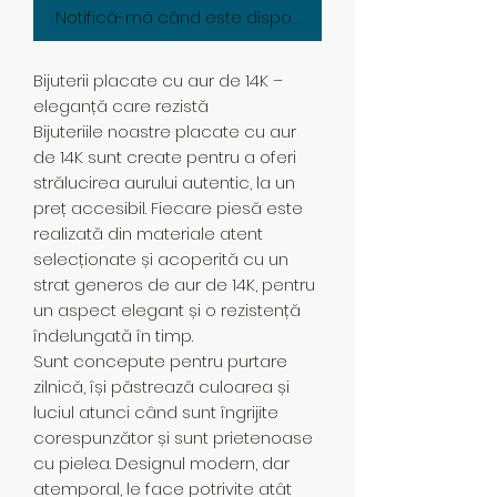
Notifică-mă când este disponibil
Bijuterii placate cu aur de 14K –
eleganță care rezistă
Bijuteriile noastre placate cu aur
de 14K sunt create pentru a oferi
strălucirea aurului autentic, la un
preț accesibil. Fiecare piesă este
realizată din materiale atent
selecționate și acoperită cu un
strat generos de aur de 14K, pentru
un aspect elegant și o rezistență
îndelungată în timp.
Sunt concepute pentru purtare
zilnică, își păstrează culoarea și
luciul atunci când sunt îngrijite
corespunzător și sunt prietenoase
cu pielea. Designul modern, dar
atemporal, le face potrivite atât