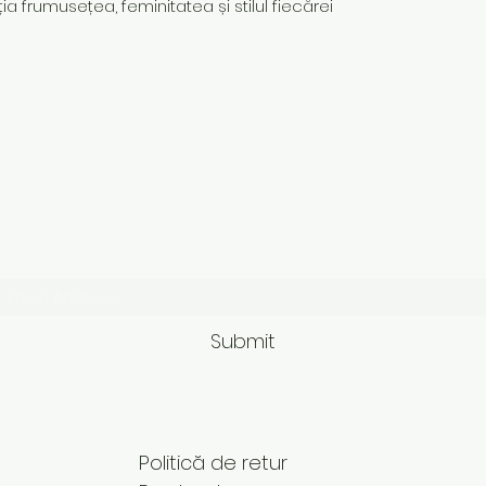
ia frumusețea, feminitatea și stilul fiecărei
Subscribe Form
Submit
Politică de retur