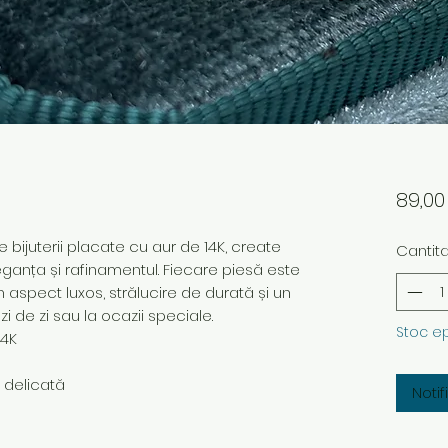
89,0
bijuterii placate cu aur de 14K, create
Cantit
ganța și rafinamentul. Fiecare piesă este
n aspect luxos, strălucire de durată și un
i de zi sau la ocazii speciale.
Stoc e
14K
e delicată
Noti