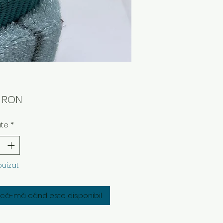
Preț
0 RON
ate
*
puizat
fică-mă când este disponibil