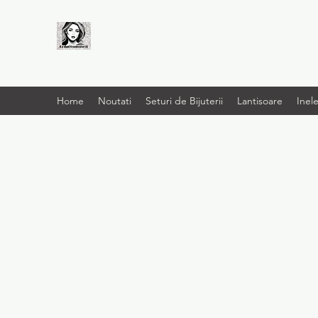
LIVRARE RAPIDA LA
TINE ACASĂ
Home
Noutati
Seturi de Bijuterii
Lantisoare
Inel