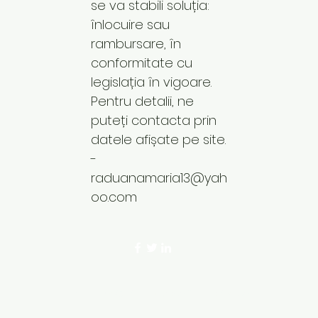
se va stabili soluția:
înlocuire sau
rambursare, în
conformitate cu
legislația în vigoare.
Pentru detalii, ne
puteți contacta prin
datele afișate pe site.
-
raduanamaria13@yah
oo.com
©2023 by Codul Frumusetii. Proudly crea