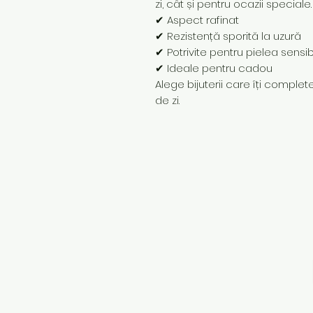
zi, cât și pentru ocazii speciale.
✔ Aspect rafinat
✔ Rezistență sporită la uzură
✔ Potrivite pentru pielea sensib
✔ Ideale pentru cadou
Alege bijuterii care îți completea
de zi.