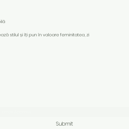
ilă
ză stilul și îți pun în valoare feminitatea, zi
Subscribe Form
Submit