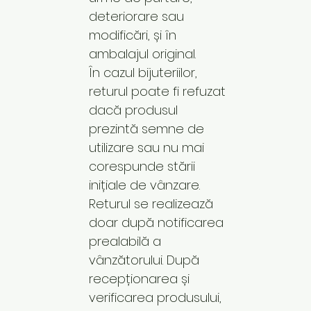
deteriorare sau
modificări, și în
ambalajul original.
În cazul bijuteriilor,
returul poate fi refuzat
dacă produsul
prezintă semne de
utilizare sau nu mai
corespunde stării
inițiale de vânzare.
Returul se realizează
doar după notificarea
prealabilă a
vânzătorului. După
recepționarea și
verificarea produsului,