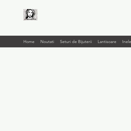
LIVRARE RAPIDA LA
TINE ACASĂ
Home
Noutati
Seturi de Bijuterii
Lantisoare
Inel