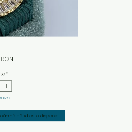
Preț
0 RON
ate
*
puizat
fică-mă când este disponibil