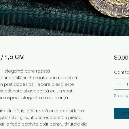
/ 1,5 CM
89,0
K – eleganță care rezistă
Cantit
 aur de 14K sunt create pentru a oferi
 un preț accesibil. Fiecare piesă este
elecționate și acoperită cu un strat
Stoc e
un aspect elegant și o rezistență
 zilnică, își păstrează culoarea și luciul
Noti
spunzător și sunt prietenoase cu pielea.
 le face potrivite atât pentru ținutele de