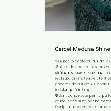
Cercei Medusa Shine 
✨Bijuterii placate cu aur de 14
💢Bijuteriile noastre placate cu
strălucirea aurului autentic, la
realizată din materiale atent s
generos de aur de 14K, pentru 
îndelungată în timp.
🛑Sunt concepute pentru purtare
atunci când sunt îngrijite core
Designul modern, dar atemporal,