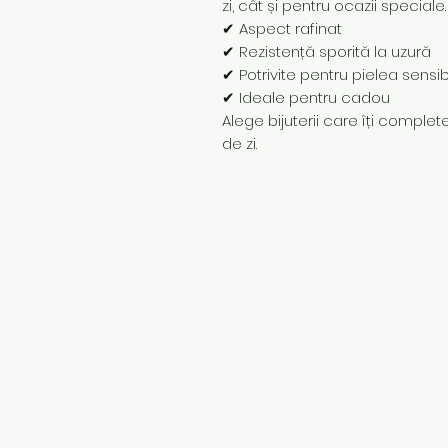
zi, cât și pentru ocazii speciale.
✔ Aspect rafinat
✔ Rezistență sporită la uzură
✔ Potrivite pentru pielea sensib
✔ Ideale pentru cadou
Alege bijuterii care îți completea
de zi.