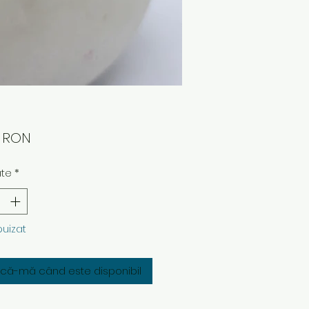
Preț
0 RON
ate
*
puizat
fică-mă când este disponibil