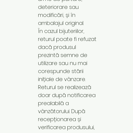
deteriorare sau
modificări, și în
ambalajul original.
În cazul bijuteriilor,
returul poate fi refuzat
dacă produsul
prezintă semne de
utilizare sau nu mai
corespunde stării
inițiale de vânzare.
Returul se realizează
doar după notificarea
prealabilă a
vânzătorului. După
recepționarea și
verificarea produsului,