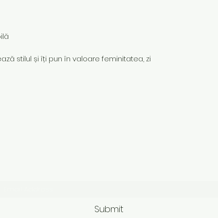
ilă
ză stilul și îți pun în valoare feminitatea, zi
Subscribe Form
Submit