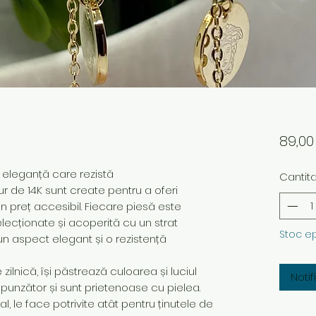
89,0
– eleganță care rezistă
Cantit
ur de 14K sunt create pentru a oferi
 un preț accesibil. Fiecare piesă este
elecționate și acoperită cu un strat
Stoc e
un aspect elegant și o rezistență
ilnică, își păstrează culoarea și luciul
Noti
spunzător și sunt prietenoase cu pielea.
 le face potrivite atât pentru ținutele de