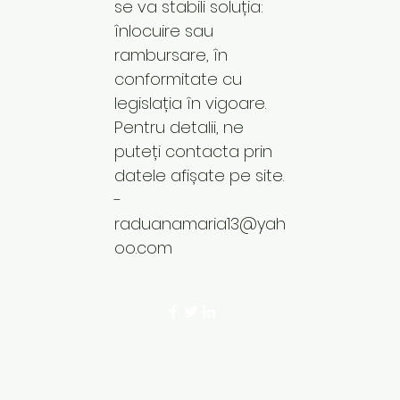
se va stabili soluția:
înlocuire sau
rambursare, în
conformitate cu
legislația în vigoare.
Pentru detalii, ne
puteți contacta prin
datele afișate pe site.
-
raduanamaria13@yah
oo.com
©2023 by Codul Frumusetii. Proudly crea