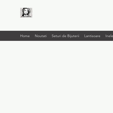
LIVRARE RAPIDA LA
TINE ACASĂ
Home
Noutati
Seturi de Bijuterii
Lantisoare
Inel