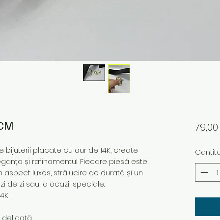
 CM
79,0
bijuterii placate cu aur de 14K, create
Cantit
ganța și rafinamentul. Fiecare piesă este
n aspect luxos, strălucire de durată și un
i de zi sau la ocazii speciale.
14K
e delicată