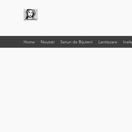
LIVRARE RAPIDA LA
TINE ACASĂ
Home
Noutati
Seturi de Bijuterii
Lantisoare
Inel