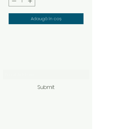
Adaugă în coș
Subscribe Form
Submit
Politică de retur
Produsele achiziționate online pot fi