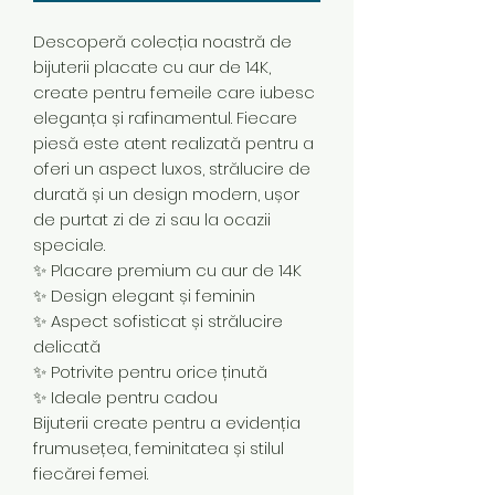
Descoperă colecția noastră de
bijuterii placate cu aur de 14K,
create pentru femeile care iubesc
eleganța și rafinamentul. Fiecare
piesă este atent realizată pentru a
oferi un aspect luxos, strălucire de
durată și un design modern, ușor
de purtat zi de zi sau la ocazii
speciale.
✨ Placare premium cu aur de 14K
✨ Design elegant și feminin
✨ Aspect sofisticat și strălucire
delicată
✨ Potrivite pentru orice ținută
✨ Ideale pentru cadou
Bijuterii create pentru a evidenția
frumusețea, feminitatea și stilul
fiecărei femei.