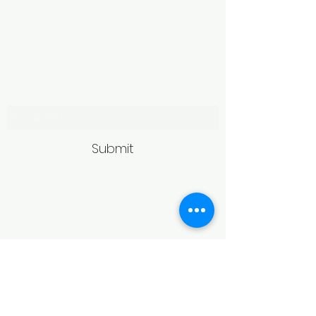
Subscribe Form
Submit
Politică de retur
Produsele achiziționate online pot fi
returnate în termen de 14 zile
calendaristice de la primire,
conform legislației în vigoare.
Pentru acceptarea returului,