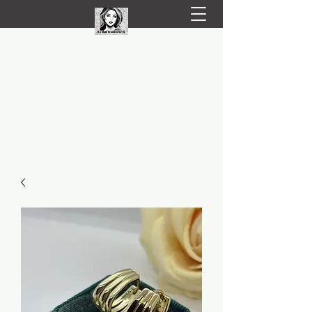
LIVRARE RAPIDA LA TINE ACASĂ