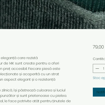
79,0
– eleganță care rezistă
Cantit
ur de 14K sunt create pentru a oferi
 un preț accesibil. Fiecare piesă este
elecționate și acoperită cu un strat
Stoc e
un aspect elegant și o rezistență
ilnică, își păstrează culoarea și luciul
Noti
spunzător și sunt prietenoase cu pielea.
 le face potrivite atât pentru ținutele de