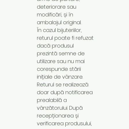
deteriorare sau
modificări, și în
ambalajul original.
În cazul bijuteriilor,
returul poate fi refuzat
dacă produsul
prezintă semne de
utilizare sau nu mai
corespunde stării
inițiale de vânzare.
Returul se realizează
doar după notificarea
prealabilă a
vânzătorului. După
recepționarea și
verificarea produsului,