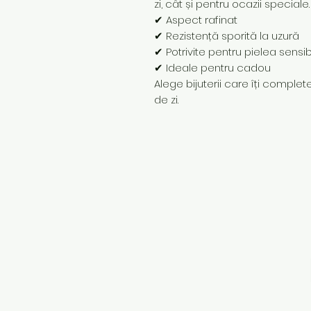
zi, cât și pentru ocazii speciale.
✔ Aspect rafinat
✔ Rezistență sporită la uzură
✔ Potrivite pentru pielea sensib
✔ Ideale pentru cadou
Alege bijuterii care îți completea
de zi.