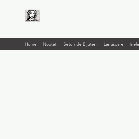
LIVRARE RAPIDA LA
TINE ACASĂ
Home
Noutati
Seturi de Bijuterii
Lantisoare
Inel