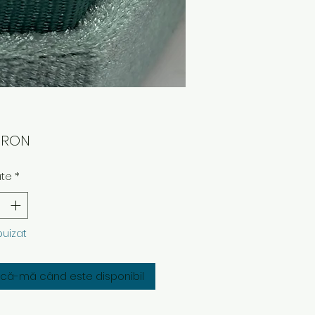
Preț
0 RON
ate
*
puizat
fică-mă când este disponibil