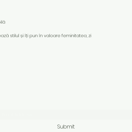
ilă
ză stilul și îți pun în valoare feminitatea, zi
Subscribe Form
Submit