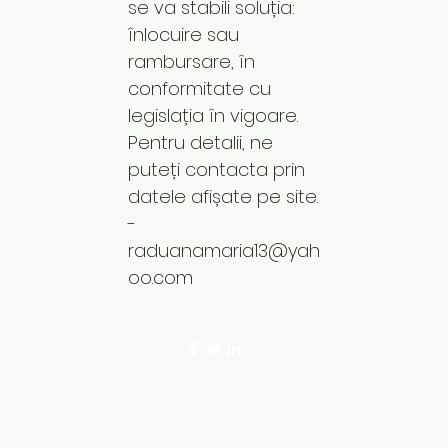
se va stabili soluția:
înlocuire sau
rambursare, în
conformitate cu
legislația în vigoare.
Pentru detalii, ne
puteți contacta prin
datele afișate pe site.
-
raduanamaria13@yah
oo.com
©2023 by Codul Frumusetii. Proudly crea