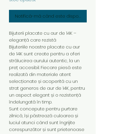
Notifică-mă când este disponibil
Bijuterii placate cu aur de 14K –
eleganță care rezistă
Bijuteriile noastre placate cu aur
de 14K sunt create pentru a oferi
strălucirea aurului autentic, la un
preț accesibil. Fiecare piesă este
realizată din materiale atent
selecționate și acoperită cu un
strat generos de aur de 14K, pentru
un aspect elegant și o rezistență
îndelungată în timp.
Sunt concepute pentru purtare
zilnică, își păstrează culoarea și
luciul atunci când sunt îngrijite
corespunzător și sunt prietenoase