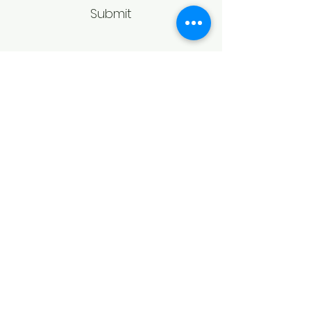
Submit
Politică de retur
Produsele achiziționate online pot fi
returnate în termen de 14 zile
calendaristice de la primire,
conform legislației în vigoare.
Pentru acceptarea returului,
produsele trebuie să fie în aceeași
stare în care au fost livrate, fără
urme de purtare, deteriorare sau
modificări, și în ambalajul original.
În cazul bijuteriilor, returul poate fi
refuzat dacă produsul prezintă
semne de utilizare sau nu mai