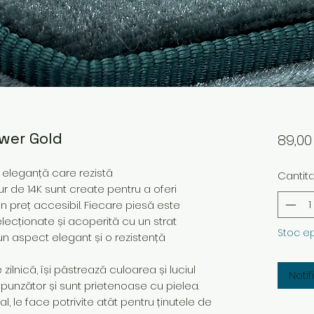
ower Gold
89,0
– eleganță care rezistă
Cantit
ur de 14K sunt create pentru a oferi
 un preț accesibil. Fiecare piesă este
elecționate și acoperită cu un strat
Stoc e
un aspect elegant și o rezistență
ilnică, își păstrează culoarea și luciul
Noti
spunzător și sunt prietenoase cu pielea.
 le face potrivite atât pentru ținutele de