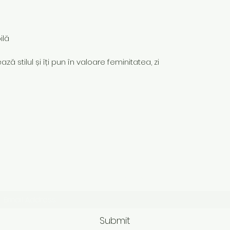
ilă
ză stilul și îți pun în valoare feminitatea, zi
Subscribe Form
Submit