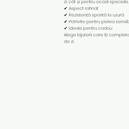
zi, cât și pentru ocazii speciale.
✔ Aspect rafinat
✔ Rezistență sporită la uzură
✔ Potrivite pentru pielea sensib
✔ Ideale pentru cadou
Alege bijuterii care îți completea
de zi.