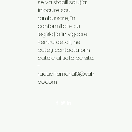
se va stabili soluția:
înlocuire sau
rambursare, în
conformitate cu
legislația în vigoare.
Pentru detalii, ne
puteți contacta prin
datele afișate pe site.
-
raduanamaria13@yah
oo.com
©2023 by Codul Frumusetii. Proudly crea