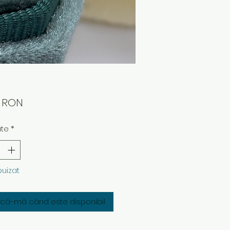
Preț
0 RON
ate
*
puizat
fică-mă când este disponibil