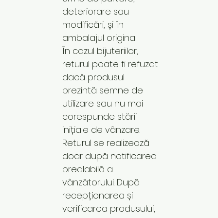
deteriorare sau
modificări, și în
ambalajul original.
În cazul bijuteriilor,
returul poate fi refuzat
dacă produsul
prezintă semne de
utilizare sau nu mai
corespunde stării
inițiale de vânzare.
Returul se realizează
doar după notificarea
prealabilă a
vânzătorului. După
recepționarea și
verificarea produsului,