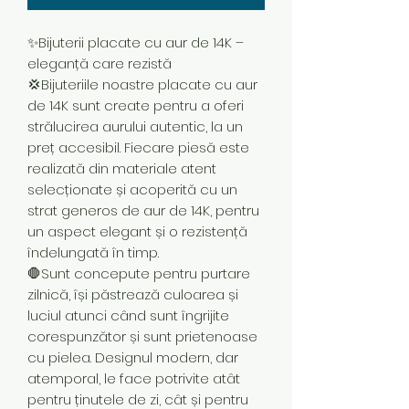
✨Bijuterii placate cu aur de 14K –
eleganță care rezistă
💢Bijuteriile noastre placate cu aur
de 14K sunt create pentru a oferi
strălucirea aurului autentic, la un
preț accesibil. Fiecare piesă este
realizată din materiale atent
selecționate și acoperită cu un
strat generos de aur de 14K, pentru
un aspect elegant și o rezistență
îndelungată în timp.
🛑Sunt concepute pentru purtare
zilnică, își păstrează culoarea și
luciul atunci când sunt îngrijite
corespunzător și sunt prietenoase
cu pielea. Designul modern, dar
atemporal, le face potrivite atât
pentru ținutele de zi, cât și pentru