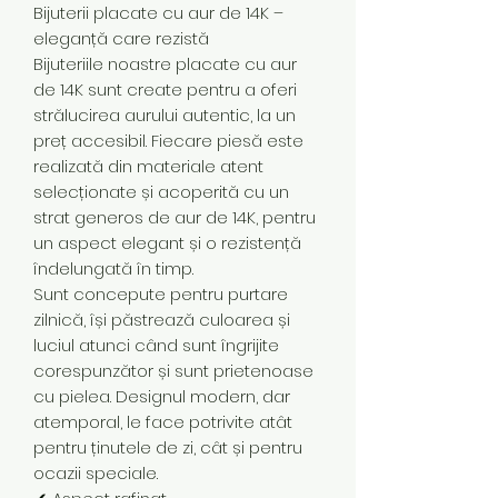
Bijuterii placate cu aur de 14K –
eleganță care rezistă
Bijuteriile noastre placate cu aur
de 14K sunt create pentru a oferi
strălucirea aurului autentic, la un
preț accesibil. Fiecare piesă este
realizată din materiale atent
selecționate și acoperită cu un
strat generos de aur de 14K, pentru
un aspect elegant și o rezistență
îndelungată în timp.
Sunt concepute pentru purtare
zilnică, își păstrează culoarea și
luciul atunci când sunt îngrijite
corespunzător și sunt prietenoase
cu pielea. Designul modern, dar
atemporal, le face potrivite atât
pentru ținutele de zi, cât și pentru
ocazii speciale.