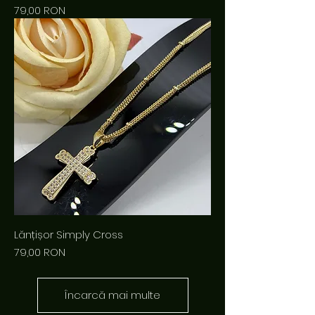
Preț
79,00 RON
Lănțișor Simply Cross
Preț
79,00 RON
Încarcă mai multe