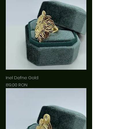
Inel Defne Gold
Preț
89,00 RON