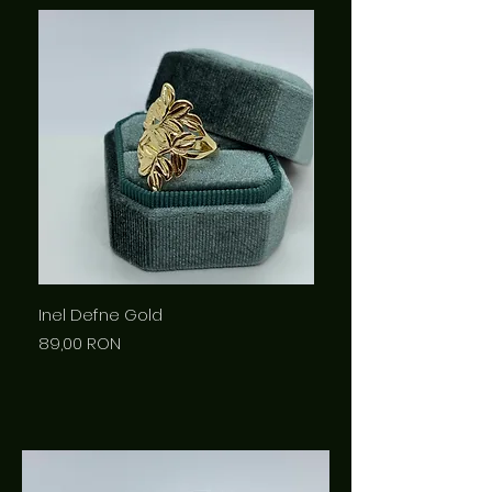
Inel Defne Gold
Inel Irem Gold / Reglab
Preț
Preț
89,00 RON
89,00 RON