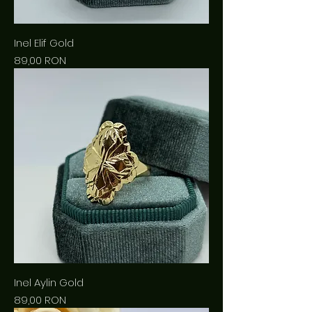
Inel Elif Gold
Preț
89,00 RON
Inel Aylin Gold
Preț
89,00 RON