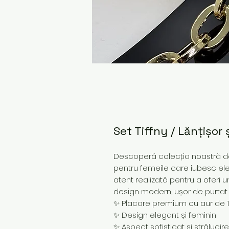
Set Tiffny / Lănțișor 
Descoperă colecția noastră de 
pentru femeile care iubesc ele
atent realizată pentru a oferi u
design modern, ușor de purtat z
✨ Placare premium cu aur de 
✨ Design elegant și feminin
✨ Aspect sofisticat și strălucir