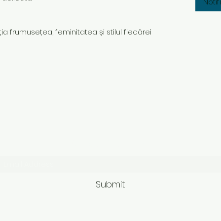
Noti
ia frumusețea, feminitatea și stilul fiecărei
Subscribe Form
Submit