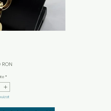
Preț
0 RON
ate
*
puizat