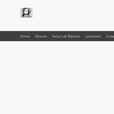
LIVRARE RAPIDA LA
TINE ACASĂ
Home
Noutati
Seturi de Bijuterii
Lantisoare
Inel