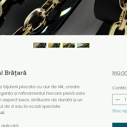
și Brățară
169,0
bijuterii placate cu aur de 14K, create
Cantit
ganța și rafinamentul. Fiecare piesă este
n aspect luxos, strălucire de durată și un
i de zi sau la ocazii speciale.
Stoc e
14K
e delicată