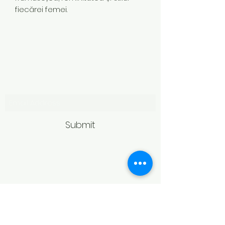
fiecărei femei.
Subscribe Form
Submit
Politică de retur
Produsele achiziționate online pot fi
returnate în termen de 14 zile
calendaristice de la primire,