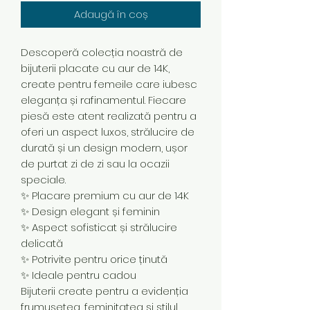
Adaugă în coș
Descoperă colecția noastră de
bijuterii placate cu aur de 14K,
create pentru femeile care iubesc
eleganța și rafinamentul. Fiecare
piesă este atent realizată pentru a
oferi un aspect luxos, strălucire de
durată și un design modern, ușor
de purtat zi de zi sau la ocazii
speciale.
✨ Placare premium cu aur de 14K
✨ Design elegant și feminin
✨ Aspect sofisticat și strălucire
delicată
✨ Potrivite pentru orice ținută
✨ Ideale pentru cadou
Bijuterii create pentru a evidenția
frumusețea, feminitatea și stilul